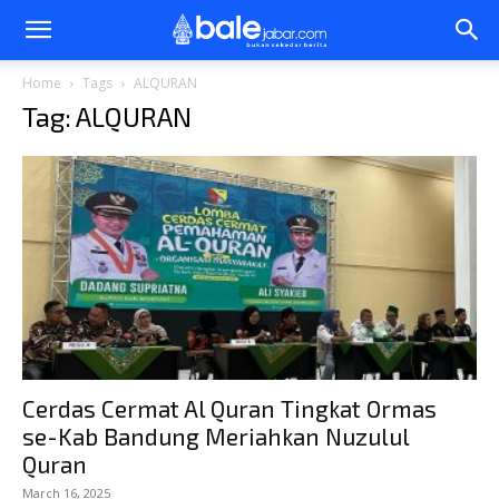
Bale
Home
Tags
ALQURAN
Tag: ALQURAN
Jabar
Cerdas Cermat Al Quran Tingkat Ormas
se-Kab Bandung Meriahkan Nuzulul
Quran
March 16, 2025