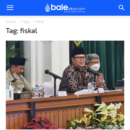
Bale
Home
Tags
Fiskal
Tag: fiskal
Jabar