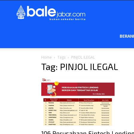
Bale
Jabar
BERAN
Home
Tags
PINJOL ILEGAL
Tag: PINJOL ILEGAL
106 Perusahaan Fintech Lendin