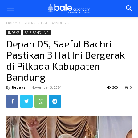
Bale
Home
INDEKS
BALE BANDUNG
INDEKS
BALE BANDUNG
Jabar
Depan DS, Saeful Bachri
Pastikan 3 Hal Ini Bergerak
di Pilkada Kabupaten
Bandung
By
Redaksi
-
November 3, 2024
300
0