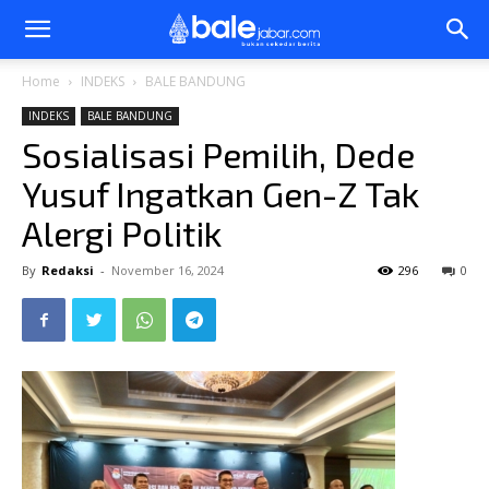
Bale
Home
INDEKS
BALE BANDUNG
INDEKS
BALE BANDUNG
Jabar
Sosialisasi Pemilih, Dede
Yusuf Ingatkan Gen-Z Tak
Alergi Politik
By
Redaksi
-
November 16, 2024
296
0