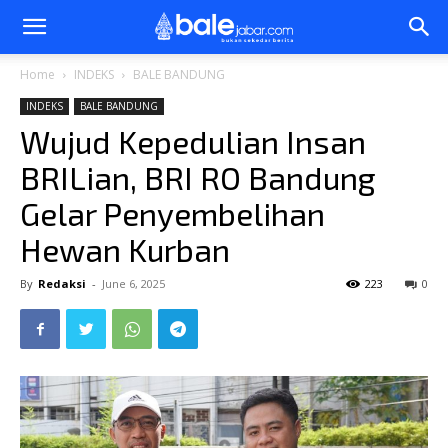
Bale
Home
INDEKS
BALE BANDUNG
INDEKS
BALE BANDUNG
Jabar
Wujud Kepedulian Insan
BRILian, BRI RO Bandung
Gelar Penyembelihan
Hewan Kurban
By
Redaksi
-
June 6, 2025
223
0