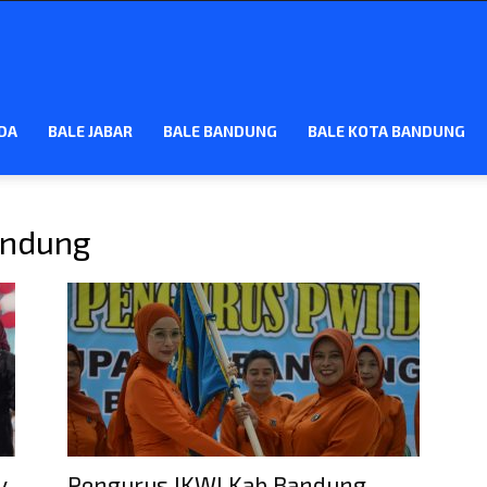
DA
BALE JABAR
BALE BANDUNG
BALE KOTA BANDUNG
andung
y
Pengurus IKWI Kab Bandung