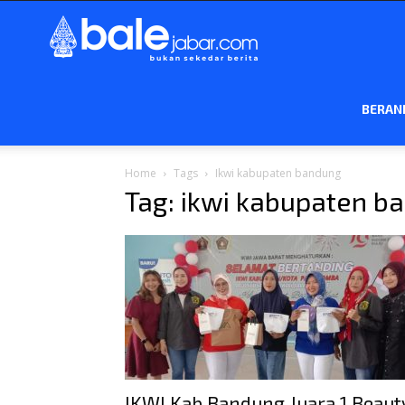
Bale
Jabar
BERAN
Home
Tags
Ikwi kabupaten bandung
Tag: ikwi kabupaten b
IKWI Kab Bandung Juara 1 Beaut