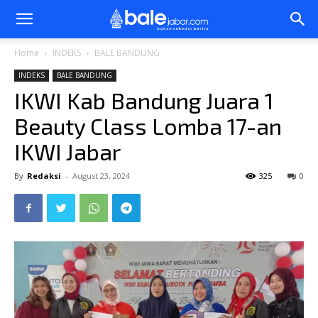
Bale
Home
INDEKS
BALE BANDUNG
INDEKS
BALE BANDUNG
Jabar
IKWI Kab Bandung Juara 1
Beauty Class Lomba 17-an
IKWI Jabar
By
Redaksi
-
August 23, 2024
325
0