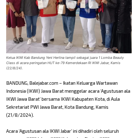
Ketua IKWI Kab Bandung Yeni Herlina tampil sebagai juara 1 Lomba Beauty
Class di acara peringatan HUT ke-79 Kemerdekaan RI IKWI Jabar, Kamis
(22/8/24).
BANDUNG, Balejabar.com – Ikatan Keluarga Wartawan
Indonesia (IKWI) Jawa Barat menggelar acara ‘Agustusan ala
IKWI Jawa Barat’ bersama IKWI Kabupaten Kota, di Aula
Sekretariat PWI Jawa Barat, Kota Bandung, Kamis
(21/8/2024).
Acara ‘Agustusan ala IKWI Jabar’ ini dihadiri oleh seluruh