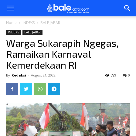
Bale
Home
INDEKS
BALE JABAR
INDEKS
BALE JABAR
Jabar
Warga Sukarapih Ngegas,
Ramaikan Karnaval
Kemerdekaan RI
By
Redaksi
-
August 21, 2022
789
0