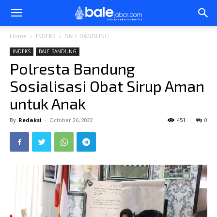
Bale
Home
INDEKS
BALE BANDUNG
INDEKS
BALE BANDUNG
Jabar
Polresta Bandung
Sosialisasi Obat Sirup Aman
untuk Anak
By
Redaksi
-
October 26, 2022
451
0