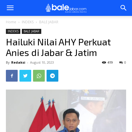
Bale
Home
INDEKS
BALE JABAR
INDEKS
BALE JABAR
Jabar
Hailuki Nilai AHY Perkuat
Anies di Jabar & Jatim
By
Redaksi
-
August 10, 2023
419
0