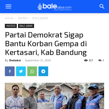
Bale
Home
INDEKS
BALE JABAR
INDEKS
BALE JABAR
Jabar
Partai Demokrat Sigap
Bantu Korban Gempa di
Kertasari, Kab Bandung
By
Redaksi
-
September 21, 2024
321
0