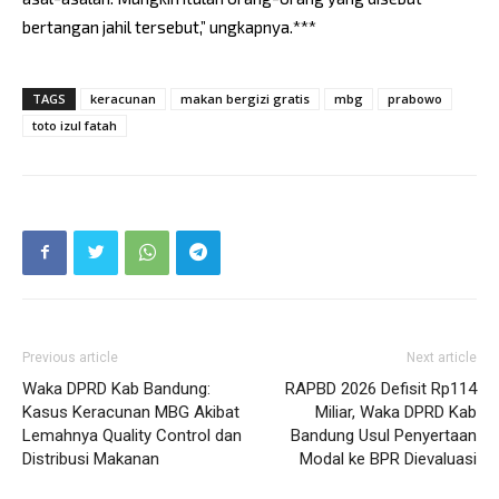
bertangan jahil tersebut,” ungkapnya.***
TAGS
keracunan
makan bergizi gratis
mbg
prabowo
toto izul fatah
Previous article
Next article
Waka DPRD Kab Bandung:
RAPBD 2026 Defisit Rp114
Kasus Keracunan MBG Akibat
Miliar, Waka DPRD Kab
Lemahnya Quality Control dan
Bandung Usul Penyertaan
Distribusi Makanan
Modal ke BPR Dievaluasi