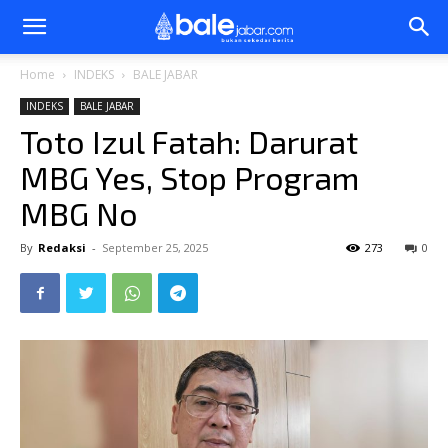
Bale
Home
INDEKS
BALE JABAR
INDEKS
BALE JABAR
Jabar
Toto Izul Fatah: Darurat
MBG Yes, Stop Program
MBG No
By
Redaksi
-
September 25, 2025
273
0