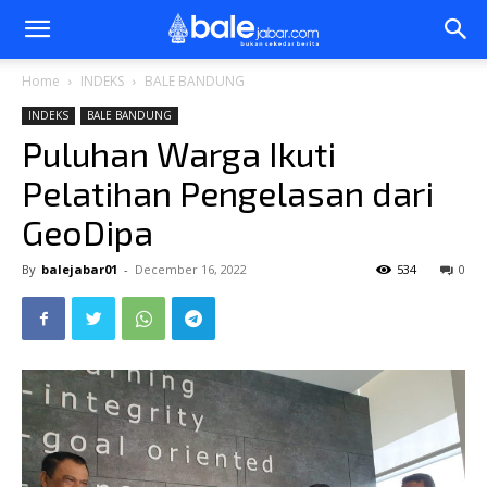
Bale
Home
INDEKS
BALE BANDUNG
INDEKS
BALE BANDUNG
Jabar
Puluhan Warga Ikuti
Pelatihan Pengelasan dari
GeoDipa
By
balejabar01
-
December 16, 2022
534
0