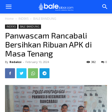
Bale
Home
INDEKS
BALE BANDUNG
INDEKS
BALE BANDUNG
Jabar
Panwascam Rancabali
Bersihkan Ribuan APK di
Masa Tenang
By
Redaksi
-
February 13, 2024
382
0