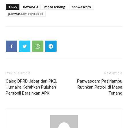
TAGS
BAWASLU
masa tenang
panwascam
panwascam rancabali
Previous article
Next article
Caleg DPRD Jabar dari PKB,
Panwascam Pasirjambu
Humaira Kerahkan Puluhan
Rutinkan Patroli di Masa
Personil Bersihkan APK
Tenang