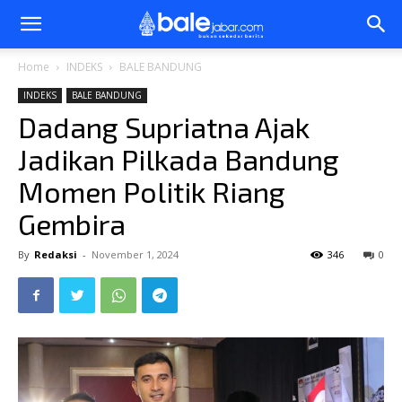
Bale
Home
INDEKS
BALE BANDUNG
INDEKS
BALE BANDUNG
Jabar
Dadang Supriatna Ajak
Jadikan Pilkada Bandung
Momen Politik Riang
Gembira
By
Redaksi
-
November 1, 2024
346
0